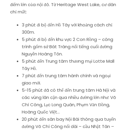
điểm lớn của nội đô. Từ Heritage West Lake, cư dân
chỉ mất:
3 phút đi bộ đến Hồ Tây với khoảng cách chỉ
300m.
5 phút đi bộ đến khu vực 2 Con Rồng – công
trình gốm sứ Bát Tràng nổi tiếng cuối đường
Nguyễn Hoàng Tôn.
5 phút đến Trung tâm thương mại Lotte Mall
Tây Hồ.
7 phút đến trung tâm hành chính và ngoại
giao mới.
5-15 phút đã có thể đến trung tâm Hà Nội và
các vùng lân cận qua nhiều đường lớn như: Võ
Chí Công, Lạc Long Quân, Phạm Văn Đồng,
Hoàng Quốc Việt…
20 phút đến sân bay Nội Bài thông qua tuyến
đường Võ Chí Công nối dài – cầu Nhật Tân –