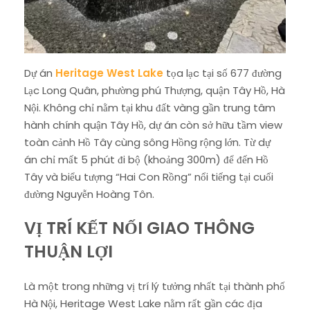
Dự án
Heritage West Lake
tọa lạc tại số 677 đường
Lạc Long Quân, phường phú Thượng, quận Tây Hồ, Hà
Nội. Không chỉ nằm tại khu đất vàng gần trung tâm
hành chính quận Tây Hồ, dự án còn sở hữu tầm view
toàn cảnh Hồ Tây cùng sông Hồng rộng lớn. Từ dự
án chỉ mất 5 phút đi bộ (khoảng 300m) để đến Hồ
Tây và biểu tượng “Hai Con Rồng” nổi tiếng tại cuối
đường Nguyễn Hoàng Tôn.
VỊ TRÍ KẾT NỐI GIAO THÔNG
THUẬN LỢI
Là một trong những vị trí lý tưởng nhất tại thành phố
Hà Nội, Heritage West Lake nằm rất gần các địa