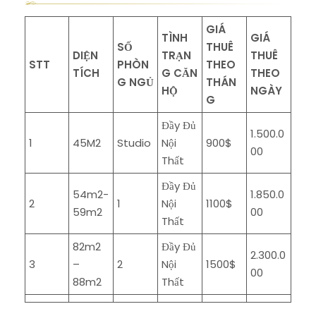
GIÁ
TÌNH
GIÁ
SỐ
THUÊ
DIỆN
TRẠN
THUÊ
STT
PHÒN
THEO
TÍCH
G CĂN
THEO
G NGỦ
THÁN
HỘ
NGÀY
G
Đầy Đủ
1.500.0
1
45M2
Studio
Nội
900$
00
Thất
Đầy Đủ
54m2-
1.850.0
2
1
Nội
1100$
59m2
00
Thất
82m2
Đầy Đủ
2.300.0
3
–
2
Nội
1500$
00
88m2
Thất