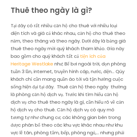
Thuê theo ngày là gì?
Tại đây có rất nhiều căn hộ cho thuê với nhiều loại
diện tích và giá cả khác nhau, căn hộ cho thuê theo
năm, theo tháng và theo ngày. Dưới đây là bảng giá
thuê theo ngày mời quý khách tham khảo. Gía này
bao gồm cho quý khách tất cả
tiện ích của
Heritage Westlake
như; Bể bơi ngoài trời, dọn phòng
tuần 3 lần, internet, truyền hình cáp, nước, điện… Qúy
khách chỉ cần mang quần áo tới và tận hưởng cuộc
sống hiện đại tại đây. Thuê căn hộ theo ngày thường
là phòng căn hộ dịch vụ. Trước khi tìm hiểu căn hộ
dịch vụ cho thuê theo ngày là gì, cần hiểu rõ về căn
hộ dịch vụ cho thuê. Căn hộ dịch vụ có quy mô
tương tự như chung cư, các không gian bên trong
được phân bổ theo các khu vực khác nhau như khu
vực lễ tân, phòng tắm, bếp, phòng ngủ,… nhưng phải