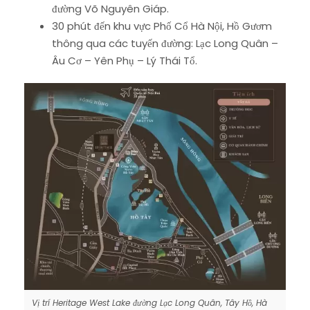
đường Võ Nguyên Giáp.
30 phút đến khu vực Phố Cổ Hà Nội, Hồ Gươm
thông qua các tuyến đường: Lạc Long Quân –
Âu Cơ – Yên Phụ – Lý Thái Tổ.
Vị trí Heritage West Lake đường Lạc Long Quân, Tây Hồ, Hà