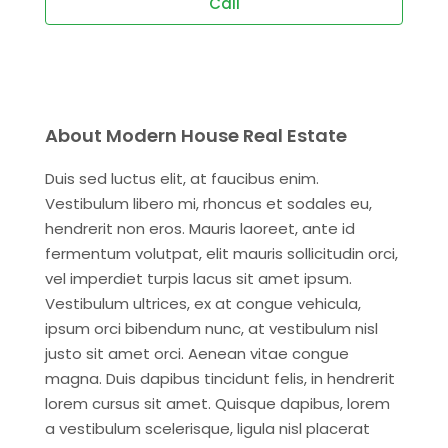
Call
About Modern House Real Estate
Duis sed luctus elit, at faucibus enim.
Vestibulum libero mi, rhoncus et sodales eu,
hendrerit non eros. Mauris laoreet, ante id
fermentum volutpat, elit mauris sollicitudin orci,
vel imperdiet turpis lacus sit amet ipsum.
Vestibulum ultrices, ex at congue vehicula,
ipsum orci bibendum nunc, at vestibulum nisl
justo sit amet orci. Aenean vitae congue
magna. Duis dapibus tincidunt felis, in hendrerit
lorem cursus sit amet. Quisque dapibus, lorem
a vestibulum scelerisque, ligula nisl placerat