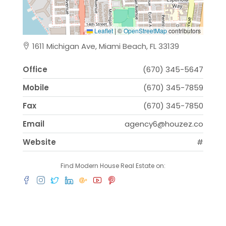
Leaflet
|
©
OpenStreetMap
contributors
1611 Michigan Ave, Miami Beach, FL 33139
Office
(670) 345-5647
Mobile
(670) 345-7859
Fax
(670) 345-7850
Email
agency6@houzez.co
Website
#
Find Modern House Real Estate on: