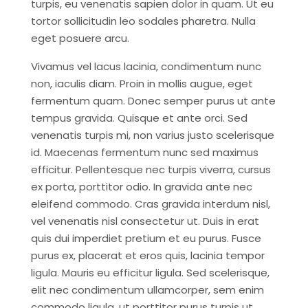
turpis, eu venenatis sapien dolor in quam. Ut eu
tortor sollicitudin leo sodales pharetra. Nulla
eget posuere arcu.
Vivamus vel lacus lacinia, condimentum nunc
non, iaculis diam. Proin in mollis augue, eget
fermentum quam. Donec semper purus ut ante
tempus gravida. Quisque et ante orci. Sed
venenatis turpis mi, non varius justo scelerisque
id. Maecenas fermentum nunc sed maximus
efficitur. Pellentesque nec turpis viverra, cursus
ex porta, porttitor odio. In gravida ante nec
eleifend commodo. Cras gravida interdum nisl,
vel venenatis nisl consectetur ut. Duis in erat
quis dui imperdiet pretium et eu purus. Fusce
purus ex, placerat et eros quis, lacinia tempor
ligula. Mauris eu efficitur ligula. Sed scelerisque,
elit nec condimentum ullamcorper, sem enim
commodo ligula, ut porttitor purus turpis ut