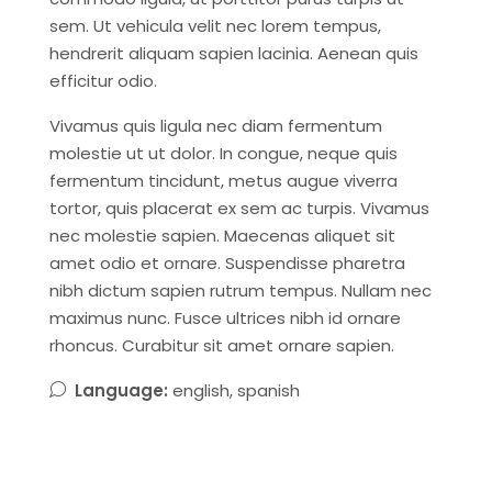
sem. Ut vehicula velit nec lorem tempus,
hendrerit aliquam sapien lacinia. Aenean quis
efficitur odio.
Vivamus quis ligula nec diam fermentum
molestie ut ut dolor. In congue, neque quis
fermentum tincidunt, metus augue viverra
tortor, quis placerat ex sem ac turpis. Vivamus
nec molestie sapien. Maecenas aliquet sit
amet odio et ornare. Suspendisse pharetra
nibh dictum sapien rutrum tempus. Nullam nec
maximus nunc. Fusce ultrices nibh id ornare
rhoncus. Curabitur sit amet ornare sapien.
Language:
english, spanish